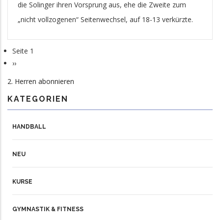
die Solinger ihren Vorsprung aus, ehe die Zweite zum
„nicht vollzogenen“ Seitenwechsel, auf 18-13 verkürzte.
Seite 1
Seitennummerierung
Nächste
››
Seite
2. Herren abonnieren
KATEGORIEN
HANDBALL
NEU
KURSE
GYMNASTIK & FITNESS