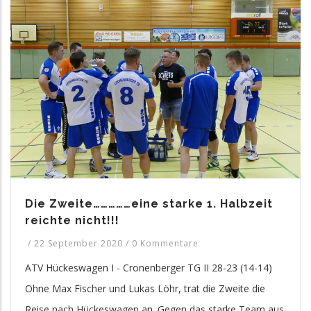
Die Zweite……………eine starke 1. Halbzeit
reichte nicht!!!
/
22 September 2020
/
0 Kommentare
ATV Hückeswagen I - Cronenberger TG II 28-23 (14-14)
Ohne Max Fischer und Lukas Löhr, trat die Zweite die
Reise nach Hückeswagen an. Gegen das starke Team aus