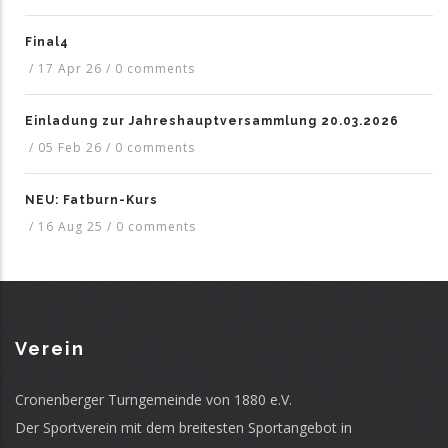
Final4
/
17 Apr 26
/
0 comments
Einladung zur Jahreshauptversammlung 20.03.2026
/
05 Feb 26
/
0 comments
NEU: Fatburn-Kurs
/
16 Aug 25
/
0 comments
Verein
Cronenberger Turngemeinde von 1880 e.V.
Der Sportverein mit dem breitesten Sportangebot in