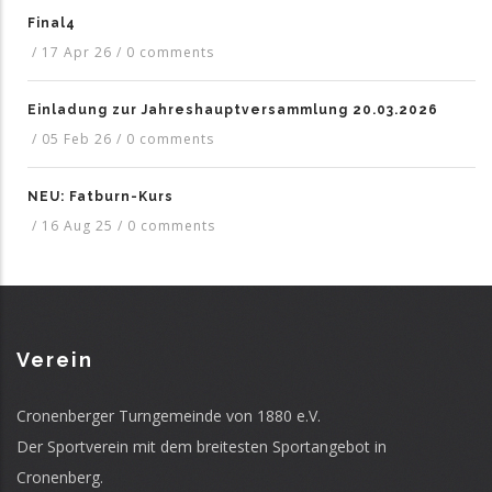
Final4
/
17 Apr 26
/
0 comments
Einladung zur Jahreshauptversammlung 20.03.2026
/
05 Feb 26
/
0 comments
NEU: Fatburn-Kurs
/
16 Aug 25
/
0 comments
Verein
Cronenberger Turngemeinde von 1880 e.V.
Der Sportverein mit dem breitesten Sportangebot in
Cronenberg.