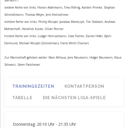
vordere Reihe von links: Florian Aldermann, Timo Röhrig, Karsten Primke, Stephan
Schmidtmann, Thomas Weyer, Jens Kretzschmar
mittlere Reihe von links: Phillip Würpel, Jaroslaw Miemczyk, Tim Stäbisch, Andreas
Möhlenhoff, Hendrick Kücke, Oliver Penner
hintere Reihe von links: Ludger Heinzelmann, Uwe Fischer, Daniel Hofer, Björn
Dermund, Michael Würpel (Zeitnehmer), Frank Wirth (Trainer)
Zur Mannschaft gehören weiter: Marc Althaus, Jens Neumann, Holger Neumann, Klaus
Schwarz, Sören Packheiser.
TRAININGSZEITEN
KONTAKTPERSON
TABELLE
DIE NÄCHSTEN LIGA-SPIELE
Donnerstag: 20:10 Uhr - 21:35 Uhr