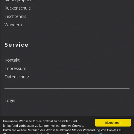
Rückenschule
Tischtennis
Wandern
Service
Kontakt
Impressum
Datenschutz
Login
Um unsere Webseite für Sie optimal zu gestalten und
Akzeptieren
fortlaufend verbessern zu können, verwenden wir Cookies.
Durch die weitere Nutzung der Webseite stimmen Sie der Verwendung von Cookies zu.
© 2018 Cronenberger Turngemeinde von 1880 e.V.