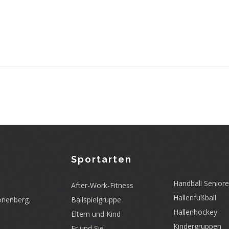
Sportarten
Handball Senior
After-Work-Fitness
Hallenfußball
onenberg.
Ballspielgruppe
Hallenhockey
Eltern und Kind
Kindergruppen
Er und Sie