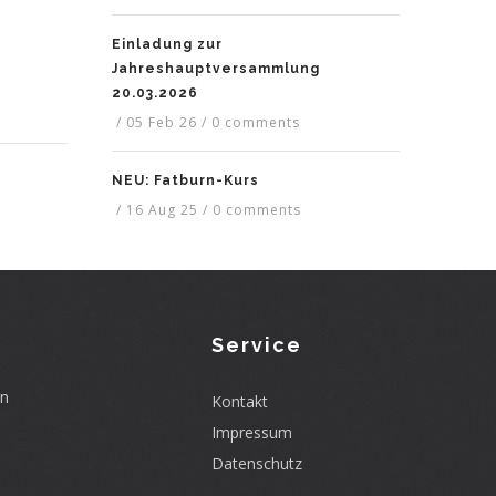
Einladung zur
Jahreshauptversammlung
20.03.2026
/
05 Feb 26
/
0 comments
NEU: Fatburn-Kurs
/
16 Aug 25
/
0 comments
Service
en
Kontakt
Impressum
Datenschutz