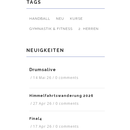
TAGS
HANDBALL
NEU
KURSE
GYMNASTIK & FITNESS
2. HERREN
NEUIGKEITEN
Drumsalive
/
14 Mai 26
/
0 comments
Himmelfahrtswanderung 2026
/
27 Apr 26
/
0 comments
Final4
/
17 Apr 26
/
0 comments